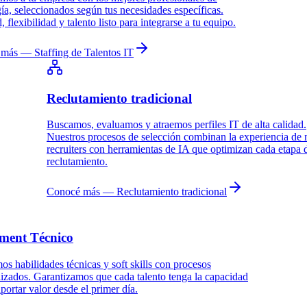
ía, seleccionados según tus necesidades específicas.
, flexibilidad y talento listo para integrarse a tu equipo.
 más
— Staffing de Talentos IT
Reclutamiento tradicional
Buscamos, evaluamos y atraemos perfiles IT de alta calidad.
Nuestros procesos de selección combinan la experiencia de 
recruiters con herramientas de IA que optimizan cada etapa 
reclutamiento.
Conocé más
— Reclutamiento tradicional
sment Técnico
s habilidades técnicas y soft skills con procesos
izados. Garantizamos que cada talento tenga la capacidad
aportar valor desde el primer día.