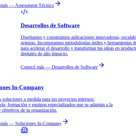
 más
— Assessment Técnico
Desarrollos de Software
Diseñamos y construimos aplicaciones innovadoras, escalab
seguras. Incorporamos metodologías ágiles y herramientas d
para acelerar el desarrollo y transformar tus ideas en product
digitales de alto impacto.
Conocé más
— Desarrollos de Software
iones In-Company
soluciones a medida para tus proyectos internos:
ría, formación y equipos especializados que se adaptan a la
y objetivos de tu organización.
 más
— Soluciones In-Company