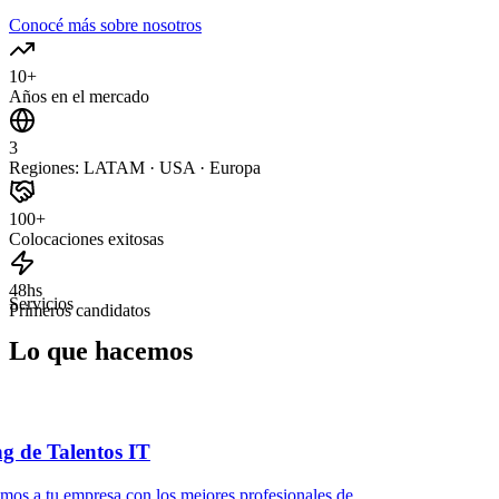
Conocé más sobre nosotros
10+
Años en el mercado
3
Regiones: LATAM · USA · Europa
100+
Colocaciones exitosas
48hs
Servicios
Primeros candidatos
Lo que hacemos
ng de Talentos IT
mos a tu empresa con los mejores profesionales de