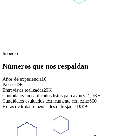
Impacto
Números que nos respaldan
Años de experiencia
10+
Países
20+
Entrevistas realizadas
20K+
Candidatos precalificados listos para avanzar
5,5K+
Candidatos evaluados técnicamente con éxito
600+
Horas de trabajo mensuales entregadas
10K+