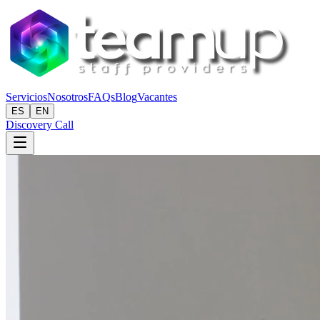
Servicios
Nosotros
FAQs
Blog
Vacantes
ES
EN
Discovery Call